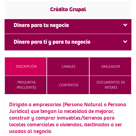
Crédito Grupal
Dinero para tu negocio
Crédito Grupal
Dinero para ti y para tu negocio
Crece y Mejora
DESCRIPCIÓN
CANALES
SIMULADOR
PREGUNTAS
DOCUMENTOS DE
CONTRATOS
FRECUENTES
INTERÉS
Dirigido a empresarios (Persona Natural o Persona
Jurídica) que tengan la necesidad de mejorar,
construir y comprar inmuebles/terrenos para
locales comerciales o viviendas, destinadas a ser
usadas al negocio.