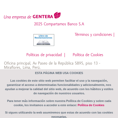
Cuenta Protegida
Cuenta de Ahorros Simple
SOAT
Cuenta Emprendedores
2025 Compartamos Banco S.A
Desgravamen
Cuenta Súper Mujer
Términos y condiciones
Z6_NOG4HK8209A550QV5BMRTNJNU0
CTS
Cuenta Crece Libre
Políticas de privacidad
Política de Cookies
Oficina principal, Av Paseo de la República 5895, piso 13 -
Fondo Vivo Tranquilo
Miraflores, Lima, Perú.
Compartamos Banco S.A RUC: 20369155360
ESTA PÁGINA WEB USA COOKIES
Las cookies de este sitio web permiten facilitar el uso y la navegación,
garantizar el acceso a determinadas funcionalidades y adicionalmente, nos
Transparencia
ayudan a mejorar la calidad del sitio web, de acuerdo con los hábitos y estilos
de navegación de nuestros usuarios.
Sistema de Prevención de Riesgos Penales
Para tener más información sobre nuestra Política de Cookies y sobre cada
cookie, los invitamos a acceder a este enlace:
Política de Cookies
Tips de seguridad
Si sigues utilizando la web asumiremos que estas de acuerdo con las cookies
necesarias.