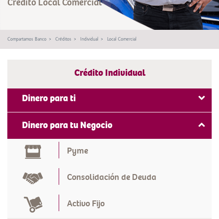
Crédito Local Comercial
Compartamos Banco
Créditos
Individual
Local Comercial
Crédito Individual
Dinero para ti
Efectivo
Dinero para tu Negocio
Vivienda
Pyme
Consolidación de Deuda
Activo Fijo