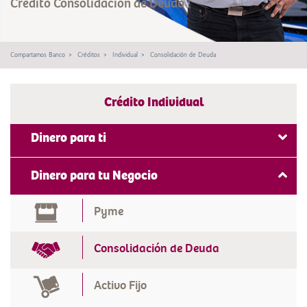
Crédito Consolidación de Deuda
Compartamos Banco
Créditos
Individual
Consolidación de Deuda
Crédito Individual
Dinero para ti
Efectivo
Dinero para tu Negocio
Vivienda
Pyme
Consolidación de Deuda
Activo Fijo