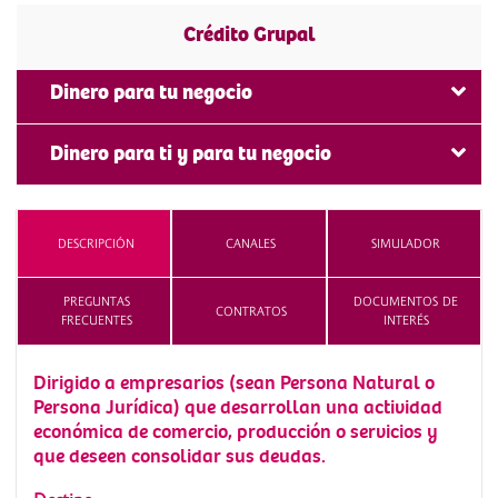
Crédito Grupal
Dinero para tu negocio
Crédito Grupal
Dinero para ti y para tu negocio
Crece y Mejora
DESCRIPCIÓN
CANALES
SIMULADOR
PREGUNTAS
DOCUMENTOS DE
CONTRATOS
FRECUENTES
INTERÉS
Dirigido a empresarios (sean Persona Natural o
Persona Jurídica) que desarrollan una actividad
económica de comercio, producción o servicios y
que deseen consolidar sus deudas.