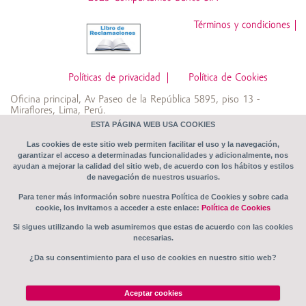
Desgravamen
Cuenta Súper Mujer
Términos y condiciones
Z6_NOG4HK8209A550QV5BMRTNJNU0
CTS
Cuenta Crece Libre
Políticas de privacidad
Política de Cookies
Oficina principal, Av Paseo de la República 5895, piso 13 -
Fondo Vivo Tranquilo
Miraflores, Lima, Perú.
Compartamos Banco S.A RUC: 20369155360
ESTA PÁGINA WEB USA COOKIES
Las cookies de este sitio web permiten facilitar el uso y la navegación,
garantizar el acceso a determinadas funcionalidades y adicionalmente, nos
Transparencia
ayudan a mejorar la calidad del sitio web, de acuerdo con los hábitos y estilos
de navegación de nuestros usuarios.
Sistema de Prevención de Riesgos Penales
Para tener más información sobre nuestra Política de Cookies y sobre cada
cookie, los invitamos a acceder a este enlace:
Política de Cookies
Tips de seguridad
Si sigues utilizando la web asumiremos que estas de acuerdo con las cookies
necesarias.
Otros
¿Da su consentimiento para el uso de cookies en nuestro sitio web?
Beneficiario Final
Aceptar cookies