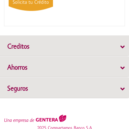
Solicita tu Crédito
Creditos
Individual
Ahorros
Grupal
Cuenta de Ahorros WOW
Seguros
Depósito a Plazo Fijo
Cuenta Protegida
Cuenta de Ahorros Simple
SOAT
Cuenta Emprendedores
2025 Compartamos Banco S.A