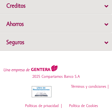
Creditos
Individual
Ahorros
Grupal
Cuenta de Ahorros WOW
Seguros
Depósito a Plazo Fijo
Cuenta Protegida
Cuenta de Ahorros Simple
SOAT
Cuenta Emprendedores
2025 Compartamos Banco S.A
Desgravamen
Cuenta Súper Mujer
Términos y condiciones
Z6_NOG4HK8209A550QV5BMRTNJNU0
CTS
Cuenta Crece Libre
Políticas de privacidad
Política de Cookies