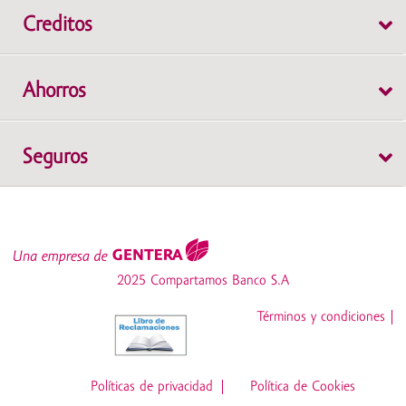
Creditos
Individual
Ahorros
Grupal
Cuenta de Ahorros WOW
Seguros
Depósito a Plazo Fijo
Cuenta Protegida
Cuenta de Ahorros Simple
SOAT
Cuenta Emprendedores
2025 Compartamos Banco S.A
Desgravamen
Cuenta Súper Mujer
Términos y condiciones
Z6_NOG4HK8209A550QV5BMRTNJNU0
CTS
Cuenta Crece Libre
Políticas de privacidad
Política de Cookies