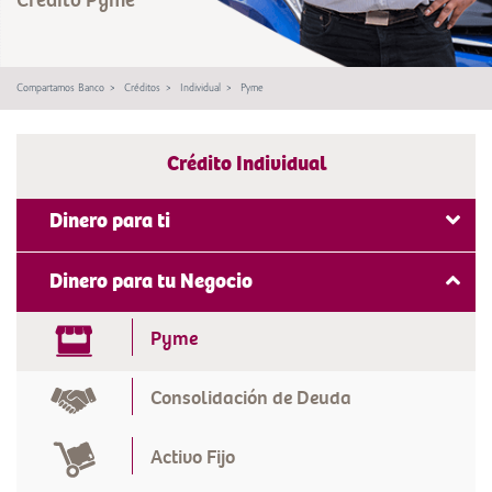
Compartamos Banco
Créditos
Individual
Pyme
Crédito Individual
Dinero para ti
Efectivo
Dinero para tu Negocio
Vivienda
Pyme
Consolidación de Deuda
Activo Fijo