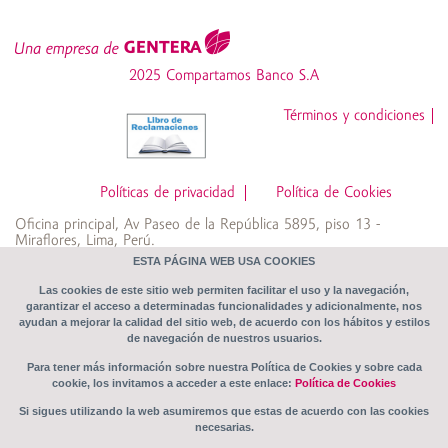
Cuenta de Ahorros Simple
SOAT
Cuenta Emprendedores
2025 Compartamos Banco S.A
Desgravamen
Cuenta Súper Mujer
Términos y condiciones
Z6_NOG4HK8209A550QV5BMRTNJNU0
CTS
Cuenta Crece Libre
Políticas de privacidad
Política de Cookies
Oficina principal, Av Paseo de la República 5895, piso 13 -
Fondo Vivo Tranquilo
Miraflores, Lima, Perú.
Compartamos Banco S.A RUC: 20369155360
ESTA PÁGINA WEB USA COOKIES
Las cookies de este sitio web permiten facilitar el uso y la navegación,
garantizar el acceso a determinadas funcionalidades y adicionalmente, nos
Transparencia
ayudan a mejorar la calidad del sitio web, de acuerdo con los hábitos y estilos
de navegación de nuestros usuarios.
Sistema de Prevención de Riesgos Penales
Para tener más información sobre nuestra Política de Cookies y sobre cada
cookie, los invitamos a acceder a este enlace:
Política de Cookies
Tips de seguridad
Si sigues utilizando la web asumiremos que estas de acuerdo con las cookies
necesarias.