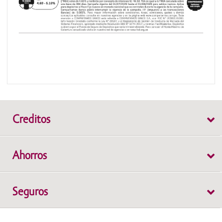
Creditos
Individual
Ahorros
Grupal
Cuenta de Ahorros WOW
Seguros
Depósito a Plazo Fijo
Cuenta Protegida