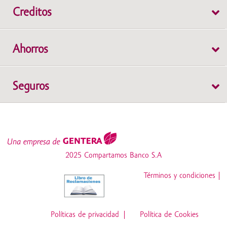
Creditos
Individual
Ahorros
Grupal
Cuenta de Ahorros WOW
Seguros
Depósito a Plazo Fijo
Cuenta Protegida
Cuenta de Ahorros Simple
SOAT
Cuenta Emprendedores
2025 Compartamos Banco S.A
Desgravamen
Cuenta Súper Mujer
Términos y condiciones
Z6_NOG4HK8209A550QV5BMRTNJNU0
CTS
Cuenta Crece Libre
Políticas de privacidad
Política de Cookies