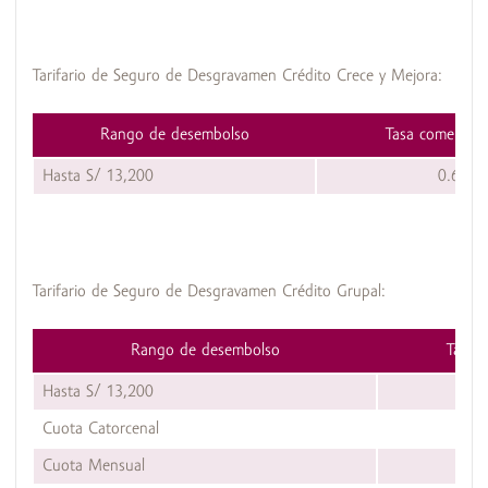
Tarifario de Seguro de Desgravamen Crédito Crece y Mejora:
Rango de desembolso
Tasa comercial
Hasta S/ 13,200
0.645
Tarifario de Seguro de Desgravamen Crédito Grupal:
Rango de desembolso
Tasa c
Hasta S/ 13,200
Cuota Catorcenal
0.
Cuota Mensual
0.