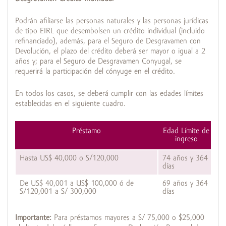
Podrán afiliarse las personas naturales y las personas jurídicas
de tipo EIRL que desembolsen un crédito individual (incluido
refinanciado), además, para el Seguro de Desgravamen con
Devolución, el plazo del crédito deberá ser mayor o igual a 2
años y; para el Seguro de Desgravamen Conyugal, se
requerirá la participación del cónyuge en el crédito.
En todos los casos, se deberá cumplir con las edades límites
establecidas en el siguiente cuadro.
Préstamo
Edad Límite de
ingreso
Hasta US$ 40,000 o S/120,000
74 años y 364
79
días
dí
De US$ 40,001 a US$ 100,000 ó de
69 años y 364
79
S/120,001 a S/ 300,000
días
dí
Importante:
Para préstamos mayores a S/ 75,000 o $25,000