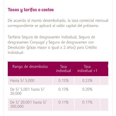
Tasas y tarifas o costos
De acuerdo al monto desembolsado, la tasa comercial mensual
correspondiente se aplicará al saldo capital del préstamo.
Tarifario Seguro de desgravamen Individual, Seguro de
desgravamen Conyugal y Seguro de desgravamen con
Devolución (plazo mayor o igual a 2 años) para Crédito
Individual:
Rango de desembolso
Tasa
Tasa
Tasa 
individual
individual +1
D
Hasta S/ 5,000
0.15%
0.23%
De S/ 5,001 hasta S/
0.13%
0.20%
20,000
De S/ 20,001 hasta S/
0.11%
0.17%
300,000