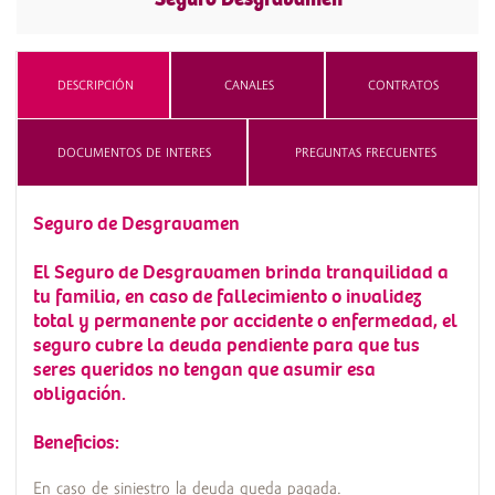
DESCRIPCIÓN
CANALES
CONTRATOS
DOCUMENTOS DE INTERES
PREGUNTAS FRECUENTES
Seguro de Desgravamen
El Seguro de Desgravamen brinda tranquilidad a
tu familia, en caso de fallecimiento o invalidez
total y permanente por accidente o enfermedad, el
seguro cubre la deuda pendiente para que tus
seres queridos no tengan que asumir esa
obligación.
Beneficios:
En caso de siniestro la deuda queda pagada.