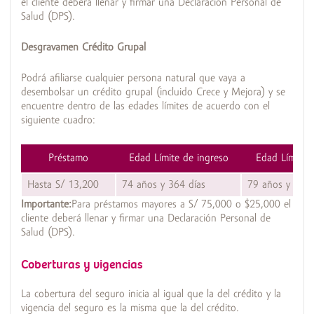
el cliente deberá llenar y firmar una Declaración Personal de
Salud (DPS).
Desgravamen Crédito Grupal
Podrá afiliarse cualquier persona natural que vaya a
desembolsar un crédito grupal (incluido Crece y Mejora) y se
encuentre dentro de las edades límites de acuerdo con el
siguiente cuadro:
Préstamo
Edad Límite de ingreso
Edad Límite 
Hasta S/ 13,200
74 años y 364 días
79 años y 364 
Importante:
Para préstamos mayores a S/ 75,000 o $25,000 el
cliente deberá llenar y firmar una Declaración Personal de
Salud (DPS).
Coberturas y vigencias
La cobertura del seguro inicia al igual que la del crédito y la
vigencia del seguro es la misma que la del crédito.