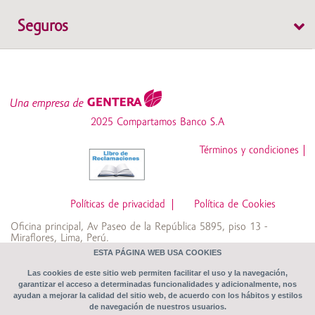
Cuenta de Ahorros WOW
Seguros
Depósito a Plazo Fijo
Cuenta Protegida
Cuenta de Ahorros Simple
SOAT
Cuenta Emprendedores
2025 Compartamos Banco S.A
Desgravamen
Cuenta Súper Mujer
Términos y condiciones
Z6_NOG4HK8209A550QV5BMRTNJNU0
CTS
Cuenta Crece Libre
Políticas de privacidad
Política de Cookies
Oficina principal, Av Paseo de la República 5895, piso 13 -
Fondo Vivo Tranquilo
Miraflores, Lima, Perú.
Compartamos Banco S.A RUC: 20369155360
ESTA PÁGINA WEB USA COOKIES
Las cookies de este sitio web permiten facilitar el uso y la navegación,
garantizar el acceso a determinadas funcionalidades y adicionalmente, nos
Transparencia
ayudan a mejorar la calidad del sitio web, de acuerdo con los hábitos y estilos
de navegación de nuestros usuarios.